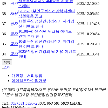
전북특별자치도 4대중독 예방 뉴
공지
39
2025.12.10
335
스레터
[2025-3] 부안군정신건강복지센터
채용
38
2025.12.05
462
직원채용 공고
11월 무인정신건강검진기 자가검
공지
37
2025.11.10
426
진 이벤트 안내
10.30(목) 전 직원 워크숍 참여로
공지
36
2025.10.29
454
인한 부재 안내
10월 무인정신건강검진기 자가검
공지
35
2025.10.20
510
진 이벤트 안내
2025년 정신건강의 날 기념 이벤트
공지
34
2025.10.13
541
안내
1
2
3
4
개인정보처리방침
이메일무단수집거부
(우 56314)전북특별자치도 부안군 부안읍 오리정로124 부안군
보건소 별관 2층 부안군정신건강복지센터
TEL.
063) 581-5830~2
FAX. 063-581-5820
EMAIL.
bmhc5830@daum.net